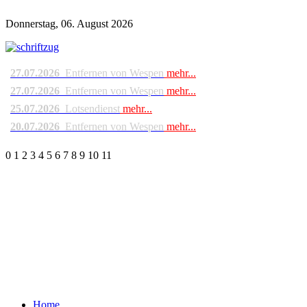
Donnerstag, 06. August 2026
27.07.2026
Entfernen von Wespen
mehr...
27.07.2026
Entfernen von Wespen
mehr...
25.07.2026
Lotsendienst
mehr...
20.07.2026
Entfernen von Wespen
mehr...
0
1
2
3
4
5
6
7
8
9
10
11
Home