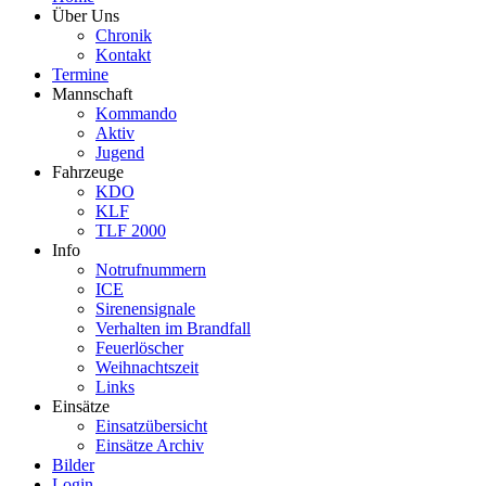
Über Uns
Chronik
Kontakt
Termine
Mannschaft
Kommando
Aktiv
Jugend
Fahrzeuge
KDO
KLF
TLF 2000
Info
Notrufnummern
ICE
Sirenensignale
Verhalten im Brandfall
Feuerlöscher
Weihnachtszeit
Links
Einsätze
Einsatzübersicht
Einsätze Archiv
Bilder
Login