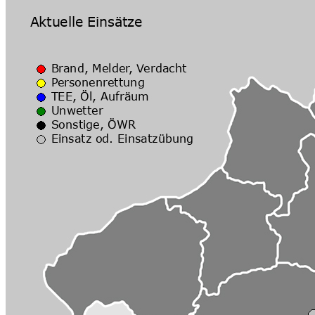
Veranstaltungsort
Ort:
Dorfplatz Bruckmühl
EventList powered by
schlu.ne