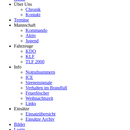
Über Uns
Chronik
Kontakt
Termine
Mannschaft
Kommando
Aktiv
Jugend
Fahrzeuge
KDO
KLF
TLF 2000
Info
Notrufnummern
ICE
Sirenensignale
Verhalten im Brandfall
Feuerlöscher
Weihnachtszeit
Links
Einsätze
Einsatzübersicht
Einsätze Archiv
Bilder
Login