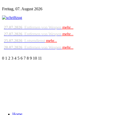
Freitag, 07. August 2026
27.07.2026
Entfernen von Wespen
mehr...
27.07.2026
Entfernen von Wespen
mehr...
25.07.2026
Lotsendienst
mehr...
20.07.2026
Entfernen von Wespen
mehr...
0
1
2
3
4
5
6
7
8
9
10
11
Home