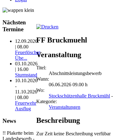
Nächsten
Termine
FF Bruckmuehl
12.09.2026
| 08.00
Feuerlöscher
Veranstaltung
Übe...
03.10.2026
Titel:
| 16.00
Abschnittsleistungsbewerb
Sturmstand
Wann:
10.10.2026
06.06.2026 09.00 h
-
Wo:
11.10.2026
Stockschützenhalle Bruckmühl
-
| 08.00
Kategorie:
Feuerwehr
Veranstaltungen
Ausflug
Beschreibung
News
!! Plakette beim
Zur Zeit keine Beschreibung verfübar
Landesbewerb -