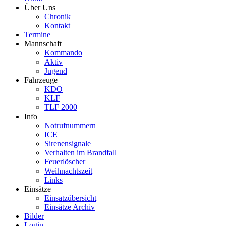
Über Uns
Chronik
Kontakt
Termine
Mannschaft
Kommando
Aktiv
Jugend
Fahrzeuge
KDO
KLF
TLF 2000
Info
Notrufnummern
ICE
Sirenensignale
Verhalten im Brandfall
Feuerlöscher
Weihnachtszeit
Links
Einsätze
Einsatzübersicht
Einsätze Archiv
Bilder
Login