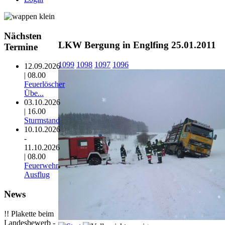
Nächsten
LKW Bergung in Englfing 25.01.2011
Termine
1099
1098
1097
1096
12.09.2026
| 08.00
Feuerlöscher
Übe...
03.10.2026
| 16.00
Sturmstand
10.10.2026
-
11.10.2026
| 08.00
Feuerwehr
Ausflug
News
!! Plakette beim
Landesbewerb -