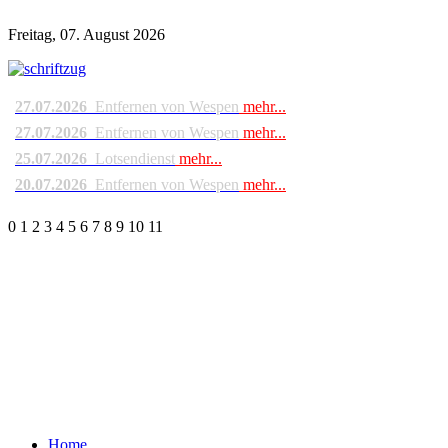
Freitag, 07. August 2026
27.07.2026
Entfernen von Wespen
mehr...
27.07.2026
Entfernen von Wespen
mehr...
25.07.2026
Lotsendienst
mehr...
20.07.2026
Entfernen von Wespen
mehr...
0
1
2
3
4
5
6
7
8
9
10
11
Home