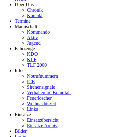
Über Uns
Chronik
Kontakt
Termine
Mannschaft
Kommando
Aktiv
Jugend
Fahrzeuge
KDO
KLF
TLF 2000
Info
Notrufnummern
ICE
Sirenensignale
Verhalten im Brandfall
Feuerlöscher
Weihnachtszeit
Links
Einsätze
Einsatzübersicht
Einsätze Archiv
Bilder
Login