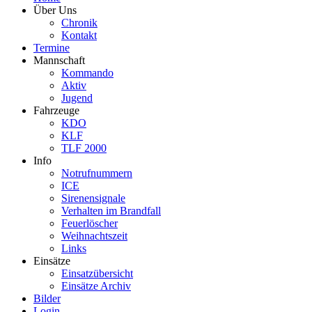
Über Uns
Chronik
Kontakt
Termine
Mannschaft
Kommando
Aktiv
Jugend
Fahrzeuge
KDO
KLF
TLF 2000
Info
Notrufnummern
ICE
Sirenensignale
Verhalten im Brandfall
Feuerlöscher
Weihnachtszeit
Links
Einsätze
Einsatzübersicht
Einsätze Archiv
Bilder
Login