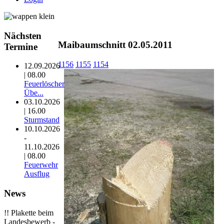
Nächsten
Maibaumschnitt 02.05.2011
Termine
1156
1155
1154
12.09.2026
| 08.00
Feuerlöscher
Übe...
03.10.2026
| 16.00
Sturmstand
10.10.2026
-
11.10.2026
| 08.00
Feuerwehr
Ausflug
News
!! Plakette beim
Landesbewerb -