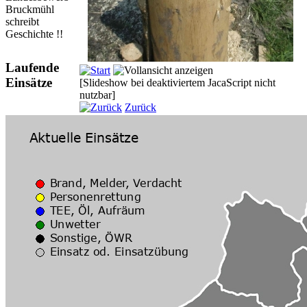
Bruckmühl
schreibt
Geschichte !!
Laufende
Einsätze
[Slideshow bei deaktiviertem JacaScript nicht
nutzbar]
Zurück
Bild 3 von 7
Weiter
Bild 5 von 7
1157
1158
1159
Zurück zur Kategorieübersicht