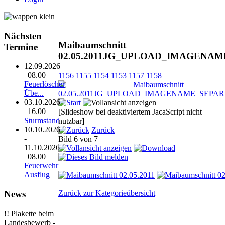
Nächsten
Maibaumschnitt
Termine
02.05.2011JG_UPLOAD_IMAGENA
12.09.2026
| 08.00
1156
1155
1154
1153
1157
1158
Feuerlöscher
Übe...
03.10.2026
| 16.00
[Slideshow bei deaktiviertem JacaScript nicht
Sturmstand
nutzbar]
10.10.2026
Zurück
-
Bild 6 von 7
11.10.2026
| 08.00
Feuerwehr
Ausflug
News
Zurück zur Kategorieübersicht
!! Plakette beim
Landesbewerb -