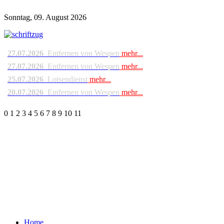
Sonntag, 09. August 2026
27.07.2026
Entfernen von Wespen
mehr...
27.07.2026
Entfernen von Wespen
mehr...
25.07.2026
Lotsendienst
mehr...
20.07.2026
Entfernen von Wespen
mehr...
0
1
2
3
4
5
6
7
8
9
10
11
Home