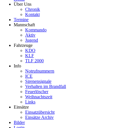
Über Uns
Chronik
Kontakt
Termine
Mannschaft
Kommando
Aktiv
Jugend
Fahrzeuge
KDO
KLF
TLF 2000
Info
Notrufnummern
ICE
Sirenensignale
Verhalten im Brandfall
Feuerlöscher
Weihnachtszeit
Links
Einsätze
Einsatzübersicht
Einsätze Archiv
Bilder
Login